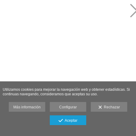
Utilizamos cookies para mejorar la navegación web y obtener estadísticas. Si
continuas navegando, consideramos que aceptas su uso.
Más información
Configurar
Rechazar
Aceptar