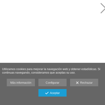
Utilizamos cookies para mejorar la navegación web y obtener estadísticas. Si
continuas navegando, consideramos que aceptas su uso.
Más información
Configurar
Rechazar
Aceptar