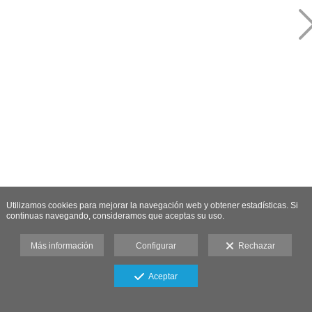
Utilizamos cookies para mejorar la navegación web y obtener estadísticas. Si
continuas navegando, consideramos que aceptas su uso.
Más información
Configurar
Rechazar
Aceptar